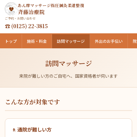
あん摩マッサージ指圧鍼灸柔道整復
斉藤治療院
ご予約・お問い合わせ
☎ (0125) 22-3815
トップ
施術・料金
訪問マッサージ
外出のお手伝い
院
訪問マッサージ
来院が難しい方のご自宅へ、国家資格者が伺います
こんな方が対象です
🚶 通院が難しい方