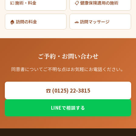
💴 施術・料金
📋 健康保険適用の施術
🏠 訪問の料金
🚗 訪問マッサージ
ご予約・お問い合わせ
同意書についてご不明な点はお気軽にお電話ください。
☎ (0125) 22-3815
LINEで相談する