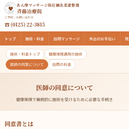
あん摩マッサージ指圧鍼灸柔道整復
斉藤治療院
ご予約・お問い合わせ
☎ (0125) 22-3815
トップ
施術・料金
訪問マッサージ
外出のお手伝い
院
施術・料金トップ
健康保険適用の施術
医師の同意について
訪問の料金
医師の同意について
健康保険で継続的に施術を受けるために必要な手続き
同意書とは