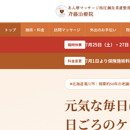
あん摩マッサージ指圧鍼灸柔道整
斉藤治療院
トップ
施術・料金
訪問マッサージ
外出のお手伝い
院
7月25日（土）・27
臨時休業
7月1日より保険施術
料金変更
北海道滝川市｜開業約50年の老舗
元気な毎日
日ごろのケ